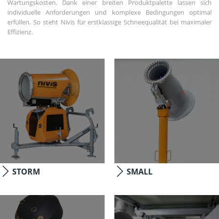
Wartungskosten. Dank einer breiten Produktpalette lassen sich
individuelle Anforderungen und komplexe Bedingungen optimal
erfüllen. So steht Nivis für erstklassige Schneequalität bei maximaler
Effizienz.
STORM
SMALL