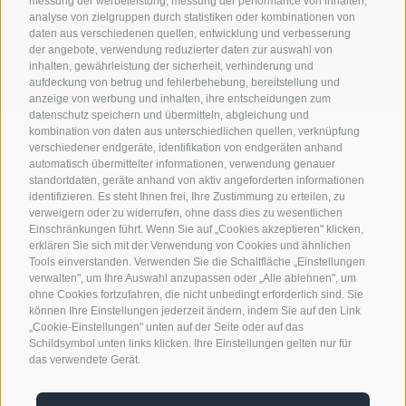
messung der werbeleistung, messung der performance von inhalten,
Marktgerechte, qualitativ hochwertige und innovative Produkte, ein
analyse von zielgruppen durch statistiken oder kombinationen von
professioneller umfangreicher Service sowie das persönliche
daten aus verschiedenen quellen, entwicklung und verbesserung
Engagement unserer Mitarbeiter sind Garanten unseres Erfolges.
der angebote, verwendung reduzierter daten zur auswahl von
inhalten, gewährleistung der sicherheit, verhinderung und
aufdeckung von betrug und fehlerbehebung, bereitstellung und
Unternehmen
anzeige von werbung und inhalten, ihre entscheidungen zum
datenschutz speichern und übermitteln, abgleichung und
kombination von daten aus unterschiedlichen quellen, verknüpfung
KONTAKT
verschiedener endgeräte, identifikation von endgeräten anhand
automatisch übermittelter informationen, verwendung genauer
Nivis GmbH
standortdaten, geräte anhand von aktiv angeforderten informationen
Gewerbezone Reifenstein 15
identifizieren. Es steht Ihnen frei, Ihre Zustimmung zu erteilen, zu
39040 Freienfeld
verweigern oder zu widerrufen, ohne dass dies zu wesentlichen
Einschränkungen führt. Wenn Sie auf „Cookies akzeptieren" klicken,
erklären Sie sich mit der Verwendung von Cookies und ähnlichen
+39 0472 764 204
Tools einverstanden. Verwenden Sie die Schaltfläche „Einstellungen
info@nivis.it
verwalten", um Ihre Auswahl anzupassen oder „Alle ablehnen", um
ohne Cookies fortzufahren, die nicht unbedingt erforderlich sind. Sie
können Ihre Einstellungen jederzeit ändern, indem Sie auf den Link
„Cookie-Einstellungen" unten auf der Seite oder auf das
Schildsymbol unten links klicken. Ihre Einstellungen gelten nur für
FIND US ON
das verwendete Gerät.