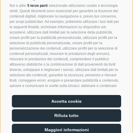
Noi e altre
5 terze parti
selezionate utilizziamo cookie e tecnologie
simili. Questi strumenti sono essenziali per garantire la fruizione dei
CONTATTO
contenuti digitali, migliorare la navigazione e, previo tuo consenso,
per scopi pubblicitari. Ad esempio, potremmo utilizzare i tuoi dati per
Nivis GmbH
le seguenti finalità: archiviare informazioni su dispositivo e/o
Zona Artigianale Reifenstein 15
accedervi, utilizzare dati limitati per la selezione della pubblicità,
39040 Campo di Trens
creare profili per la pubblicità personalizzata, utilizzare profili per la
selezione di pubblicità personalizzata, creare profili per la
+39 0472 764 204
personalizzazione dei contenuti, utilizzare profili per la selezione di
info@nivis.it
contenuti personalizzati, misurare le prestazioni degli annunci,
misurare le prestazioni dei contenuti, comprendere il pubblico
attraverso statistiche o la combinazione di dati provenienti da fonti
diverse, sviluppare e migliorare i servizi, utilizzare dati limitati per la
selezione dei contenuti, garantire la sicurezza, prevenire e rilevare
frodi, correggere errori, erogare e presentare pubblicità e contenuto,
FIND US ON
salvare e comunicare le scelte sulla privacy, abbinare e combinare
dati provenienti da altre fonti di dati, collegare diversi dispositivi,
identificare i dispositivi in base alle informazioni trasmesse
Accetta cookie
automaticamente, utilizzare dati di geolocalizzazione precisi,
riconoscere i dispositivi in base a informazioni richieste attivamente.
Puoi liberamente prestare, rifiutare o revocare il tuo consenso senza
Rifiuta tutto
incorrere in limitazioni sostanziali. Cliccando su "Accetta cookie,"
acconsenti all'uso di cookie e strumenti simili. Utilizza il pulsante
Credits
Mappa del sito
Cookie Policy
Privacy
Preferenze Cookies
/
/
/
/
"Gestisci Preferenze" per personalizzare le tue scelte o "Rifiuta tutto"
Maggiori informazioni