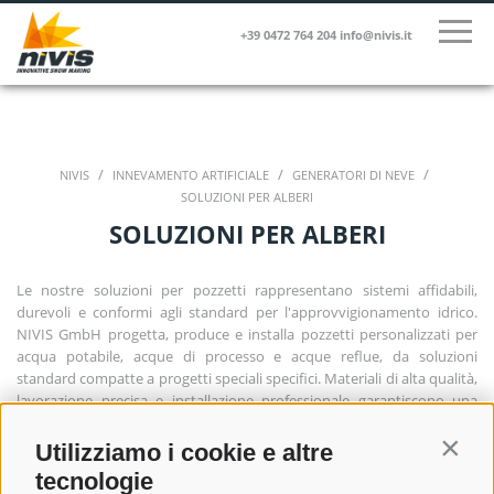
+39 0472 764 204
info@nivis.it
/
/
/
NIVIS
INNEVAMENTO ARTIFICIALE
GENERATORI DI NEVE
SOLUZIONI PER ALBERI
SOLUZIONI PER ALBERI
Le nostre soluzioni per pozzetti rappresentano sistemi affidabili,
durevoli e conformi agli standard per l'approvvigionamento idrico.
NIVIS GmbH progetta, produce e installa pozzetti personalizzati per
acqua potabile, acque di processo e acque reflue, da soluzioni
standard compatte a progetti speciali specifici. Materiali di alta qualità,
lavorazione precisa e installazione professionale garantiscono una
tenuta stagna permanente, una facile manutenzione e la massima
affidabilità operativa, anche in condizioni difficili.
Utilizziamo i cookie e altre
Contin
tecnologie