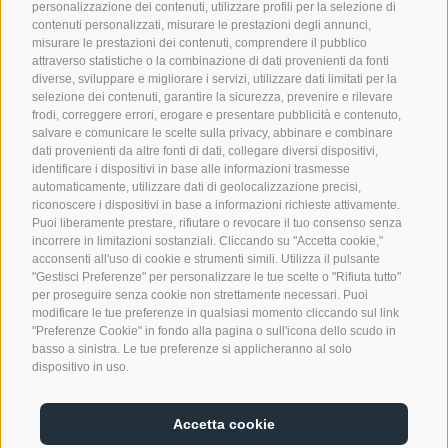
personalizzazione dei contenuti, utilizzare profili per la selezione di
promettente.
contenuti personalizzati, misurare le prestazioni degli annunci,
misurare le prestazioni dei contenuti, comprendere il pubblico
attraverso statistiche o la combinazione di dati provenienti da fonti
Prodotti
diverse, sviluppare e migliorare i servizi, utilizzare dati limitati per la
selezione dei contenuti, garantire la sicurezza, prevenire e rilevare
frodi, correggere errori, erogare e presentare pubblicità e contenuto,
CONTATTO
salvare e comunicare le scelte sulla privacy, abbinare e combinare
dati provenienti da altre fonti di dati, collegare diversi dispositivi,
Nivis GmbH
identificare i dispositivi in base alle informazioni trasmesse
Zona Artigianale Reifenstein 15
automaticamente, utilizzare dati di geolocalizzazione precisi,
39040 Campo di Trens
riconoscere i dispositivi in base a informazioni richieste attivamente.
Puoi liberamente prestare, rifiutare o revocare il tuo consenso senza
incorrere in limitazioni sostanziali. Cliccando su "Accetta cookie,"
+39 0472 764 204
acconsenti all'uso di cookie e strumenti simili. Utilizza il pulsante
info@nivis.it
"Gestisci Preferenze" per personalizzare le tue scelte o "Rifiuta tutto"
per proseguire senza cookie non strettamente necessari. Puoi
modificare le tue preferenze in qualsiasi momento cliccando sul link
"Preferenze Cookie" in fondo alla pagina o sull'icona dello scudo in
basso a sinistra. Le tue preferenze si applicheranno al solo
FIND US ON
dispositivo in uso.
Accetta cookie